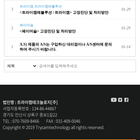
트라이캠.트라이캠레볼루션
3
01-29
<트라이캠레볼루션 / 트라이캠> 고장진단 및 처리방안
페이머슬
2
01-29
<페이머슬> 고장진단 및 처리방안
A.S) 제품의 A/S는 구입하신 대리점이나 A/S센터에 문의
1
01-14
하여 주시기 바랍니다.
법인명 : 트라이캠테크놀로지[주]
사업자등록번호 : 134-86-44867
경기도 안산시 상록구 중보1길22
TEL :
070-7609-8466
FAX : 031-409-0046
Copyright © 2019 Trycamtechnology all rights reserved.