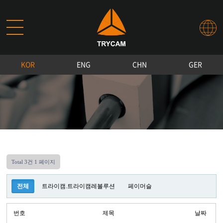
KOR
ENG
CHN
GER
Total 3건
1 페이지
전체
트라이캠.트라이캠레볼루션
페이머슬
번호
제목
날짜